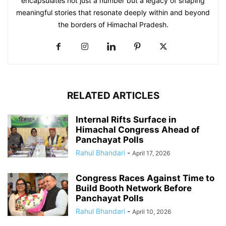
encapsulates not just a number but a legacy of shaping
meaningful stories that resonate deeply within and beyond
the borders of Himachal Pradesh.
RELATED ARTICLES
Internal Rifts Surface in
Himachal Congress Ahead of
Panchayat Polls
Rahul Bhandari
-
April 17, 2026
Congress Races Against Time to
Build Booth Network Before
Panchayat Polls
Rahul Bhandari
-
April 10, 2026