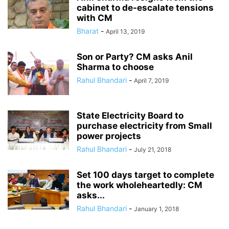
cabinet to de-escalate tensions
with CM
Bharat
-
April 13, 2019
Son or Party? CM asks Anil
Sharma to choose
Rahul Bhandari
-
April 7, 2019
State Electricity Board to
purchase electricity from Small
power projects
Rahul Bhandari
-
July 21, 2018
Set 100 days target to complete
the work wholeheartedly: CM
asks...
Rahul Bhandari
-
January 1, 2018