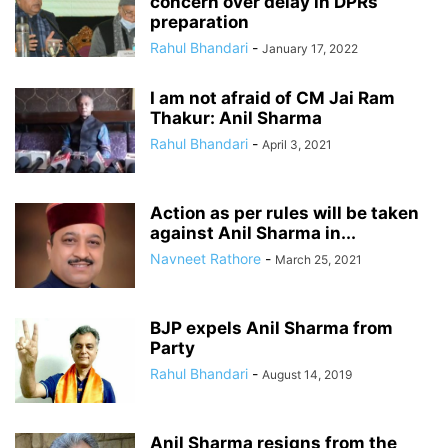
concern over delay in DPRs’
preparation
Rahul Bhandari
-
January 17, 2022
I am not afraid of CM Jai Ram
Thakur: Anil Sharma
Rahul Bhandari
-
April 3, 2021
Action as per rules will be taken
against Anil Sharma in...
Navneet Rathore
-
March 25, 2021
BJP expels Anil Sharma from
Party
Rahul Bhandari
-
August 14, 2019
Anil Sharma resigns from the