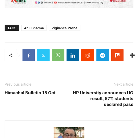
TAGS
Anil Sharma
Vigilance Probe
Previous article
Next article
Himachal Bulletin 15 Oct
HP University announces UG
result, 57% students
declared pass