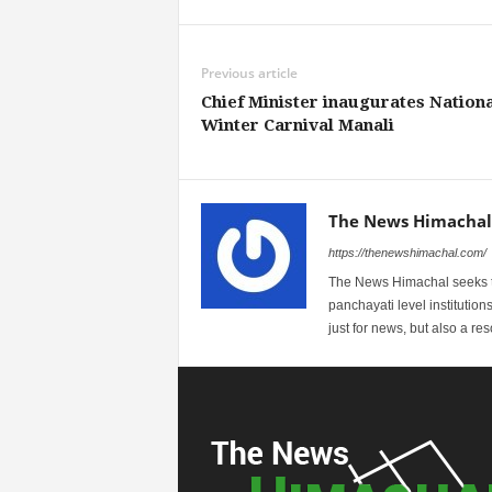
Previous article
Chief Minister inaugurates Nationa
Winter Carnival Manali
The News Himachal
https://thenewshimachal.com/
The News Himachal seeks to 
panchayati level institution
just for news, but also a r