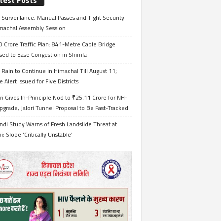
test Posts
Surveillance, Manual Passes and Tight Security
imachal Assembly Session
 Crore Traffic Plan: 841-Metre Cable Bridge
sed to Ease Congestion in Shimla
Rain to Continue in Himachal Till August 11;
 Alert Issued for Five Districts
i Gives In-Principle Nod to ₹25.11 Crore for NH-
grade, Jalori Tunnel Proposal to Be Fast-Tracked
ndi Study Warns of Fresh Landslide Threat at
i; Slope ‘Critically Unstable’