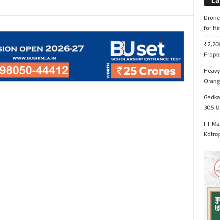
La
Drone 
for H
₹2,200
Propo
Heavy 
Orange
Gadkar
305 Up
IIT Ma
Kotrop