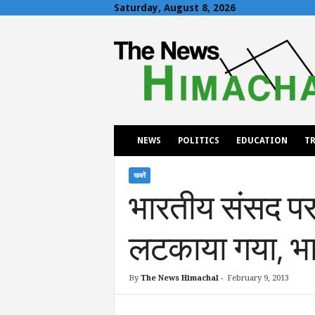
Saturday, August 8, 2026
T
h
e
N
e
w
s
H
NEWS
POLITICS
EDUCATION
TR
i
m
a
खबरें
भारतीय संसद पर
c
h
a
लटकाया गया, भाज
l
By
The News Himachal
-
February 9, 2013